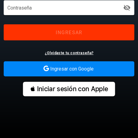
visibility_off
Contraseña
INGRESAR
¿Olvidaste tu contraseña?
Ingresar con Google
 Iniciar sesión con Apple